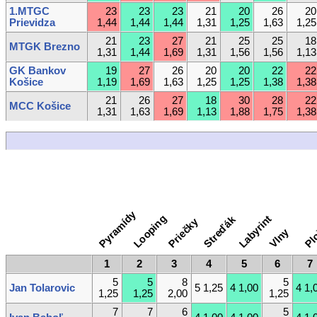
1.MTGC
23
23
23
21
20
26
20
Prievidza
1,44
1,44
1,44
1,31
1,25
1,63
1,25
21
23
27
21
25
25
18
MTGK Brezno
1,31
1,44
1,69
1,31
1,56
1,56
1,13
GK Bankov
19
27
26
20
20
22
22
Košice
1,19
1,69
1,63
1,25
1,25
1,38
1,38
21
26
27
18
30
28
22
MCC Košice
1,31
1,63
1,69
1,13
1,88
1,75
1,38
Pyramídy
Looping
Labyrint
Streďák
Priečky
Pl
Vlny
1
2
3
4
5
6
7
5
5
8
5
Jan Tolarovic
5 1,25
4 1,00
4 1,
1,25
1,25
2,00
1,25
7
7
6
5