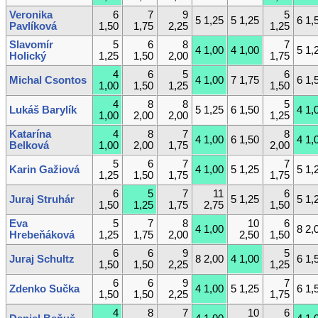
Veronika
6
7
9
5
5 1,25
5 1,25
6 1,
Pavlíková
1,50
1,75
2,25
1,25
Slavomír
5
6
8
7
4 1,00
4 1,00
5 1,
Holický
1,25
1,50
2,00
1,75
4
6
5
6
Michal Csontos
4 1,00
7 1,75
6 1,
1,00
1,50
1,25
1,50
4
8
8
5
Lukáš Barylík
5 1,25
6 1,50
4 1,
1,00
2,00
2,00
1,25
Katarína
4
8
7
8
4 1,00
6 1,50
4 1,
Belková
1,00
2,00
1,75
2,00
5
6
7
7
Karin Gažiová
4 1,00
5 1,25
5 1,
1,25
1,50
1,75
1,75
6
5
7
11
6
Juraj Struhár
5 1,25
5 1,
1,50
1,25
1,75
2,75
1,50
Eva
5
7
8
10
6
4 1,00
8 2,
Hrebeňáková
1,25
1,75
2,00
2,50
1,50
6
6
9
5
Juraj Schultz
8 2,00
4 1,00
6 1,
1,50
1,50
2,25
1,25
6
6
9
7
Zdenko Sučka
4 1,00
5 1,25
6 1,
1,50
1,50
2,25
1,75
4
8
7
10
6