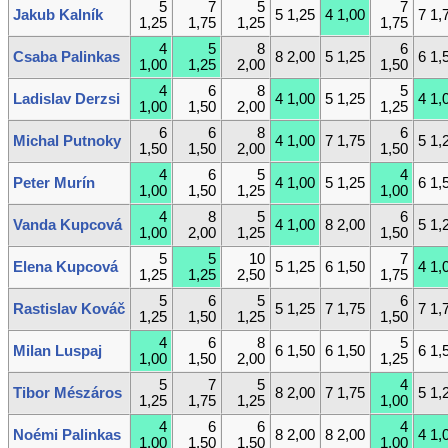
5
7
5
7
Jakub Kalník
5 1,25
4 1,00
7 1,
1,25
1,75
1,25
1,75
4
5
8
6
Csaba Palinkas
8 2,00
5 1,25
6 1,
1,00
1,25
2,00
1,50
4
6
8
5
Ladislav Derzsi
4 1,00
5 1,25
4 1,
1,00
1,50
2,00
1,25
6
6
8
6
Michal Putnoky
4 1,00
7 1,75
5 1,
1,50
1,50
2,00
1,50
4
6
5
4
Peter Murín
4 1,00
5 1,25
6 1,
1,00
1,50
1,25
1,00
4
8
5
6
Vanda Kupcová
4 1,00
8 2,00
5 1,
1,00
2,00
1,25
1,50
5
5
10
7
Elena Kupcová
5 1,25
6 1,50
4 1,
1,25
1,25
2,50
1,75
5
6
5
6
Rastislav Kováč
5 1,25
7 1,75
7 1,
1,25
1,50
1,25
1,50
4
6
8
5
Milan Luspaj
6 1,50
6 1,50
6 1,
1,00
1,50
2,00
1,25
5
7
5
4
Tibor Mészáros
8 2,00
7 1,75
5 1,
1,25
1,75
1,25
1,00
4
6
6
4
Noémi Palinkas
8 2,00
8 2,00
4 1,
1,00
1,50
1,50
1,00