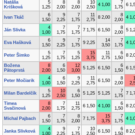
Natália
5
8
8
10
7
4 1,00
6 1,
Krišková
1,25
2,00
2,00
2,50
1,75
6
9
7
11
8
Ivan Tkáč
8 2,00
4 1,
1,50
2,25
1,75
2,75
2,00
4
7
7
8
Ján Slivka
7 1,75
6 1,50
5 1,
1,00
1,75
1,75
2,00
6
9
7
14
7
Eva Hašková
9 2,25
4 1,
1,50
2,25
1,75
3,50
1,75
5
7
5
15
11
6
Peter Šimko
8 2,
1,25
1,75
1,25
3,75
2,75
1,50
Božena
8
6
12
6
5 1,25
6 1,50
6 1,
Pätoprstá
2,00
1,50
3,00
1,50
4
6
9
11
8
Peter Močiarik
6 1,50
1,00
1,50
2,25
2,75
2,00
2,
5
10
6
7
Milan Bardelčík
5 1,25
5 1,25
7 1,
1,25
2,50
1,50
1,75
Timea
8
7
11
6
6 1,50
4 1,00
8 2,
Svačinová
2,00
1,75
2,75
1,50
6
7
8
15
7
Michal Pajbach
7 1,75
4 1,
1,50
1,75
2,00
3,75
1,75
4
9
7
10
6
Janka Slivková
6 1,50
8 2,
1,00
2,25
1,75
2,50
1,50