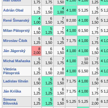
Ivan Baboľ
4 1,00
4 1,00
4 1,
1,75
1,75
1,50
1,25
5
6
4
5
Adrián Obal
4 1,00
5 1,25
5 1,
1,25
1,50
1,00
1,25
4
6
7
6
René Šimanský
8 2,00
4 1,00
5 1,
1,00
1,50
1,75
1,50
6
5
7
7
Milan Pätoprstý
4 1,00
6 1,50
5 1,
1,50
1,25
1,75
1,75
5
6
5
7
Miroslav Čibik
7 1,75
4 1,00
4 1,
1,25
1,50
1,25
1,75
8
6
6
6
Ján Jágerský
4 1,00
4 1,00
4 1,
2,00
1,50
1,50
1,50
5
6
7
10
7
Michal Maňaska
4 1,00
4 1,
1,25
1,50
1,75
2,50
1,75
Viktória
5
6
8
5
4 1,00
6 1,50
4 1,
Pätoprstá
1,25
1,50
2,00
1,25
6
5
6
6
Ladislav Ištván
7 1,75
4 1,00
6 1,
1,50
1,25
1,50
1,50
5
5
6
7
Ján Kriška
7 1,75
4 1,00
5 1,
1,25
1,25
1,50
1,75
Simona
5
5
6
8
5 1,25
5 1,25
6 1,
Bílovská
1,25
1,25
1,50
2,00