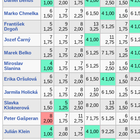
Daniel Beňuš
4 1,00
4 1,
1,00
2,00
1,75
2,50
1,50
6
7
9
6
Marko Chmelka
6 1,50
4 1,00
6 1,
1,50
1,75
2,25
1,50
František
5
9
8
13
7
5 1,25
4 1,
Drgoň
1,25
2,25
2,00
3,25
1,75
7
7
7
11
7
Jozef Čarný
4 1,00
5 1,
1,75
1,75
1,75
2,75
1,75
5
7
8
5
Marek Belko
5 1,25
7 1,75
4 1,
1,25
1,75
2,00
1,25
Miroslav
4
7
7
10
6
5 1,25
4 1,
Slanina
1,00
1,75
1,75
2,50
1,50
6
7
8
6
Erika Oršulová
6 1,50
4 1,00
8 2,
1,50
1,75
2,00
1,50
5
7
8
10
5
Jarmila Holická
6 1,50
5 1,
1,25
1,75
2,00
2,50
1,25
Slavka
6
5
10
13
6
8 2,00
5 1,
Kloknerová
1,50
1,25
2,50
3,25
1,50
8
7
11
6
Peter Gašperan
7 1,75
5 1,25
6 1,
2,00
1,75
2,75
1,50
4
8
7
8
Julián Klein
4 1,00
9 2,25
5 1,
1,00
2,00
1,75
2,00