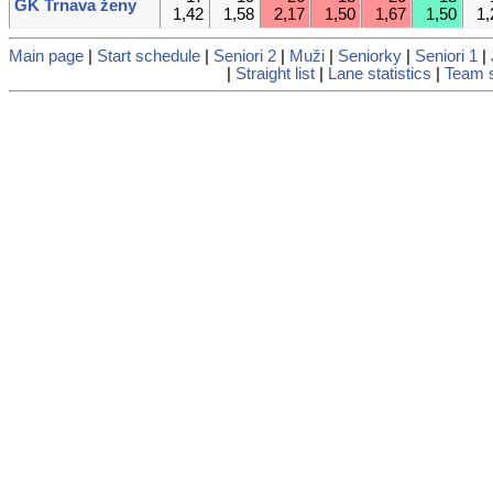
GK Trnava ženy
1,42
1,58
2,17
1,50
1,67
1,50
1,
Main page
|
Start schedule
|
Seniori 2
|
Muži
|
Seniorky
|
Seniori 1
|
|
Straight list
|
Lane statistics
|
Team s