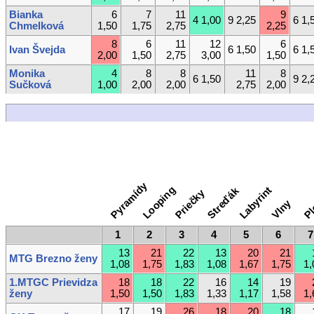
Bianka
6
7
11
9
4 1,00
9 2,25
6 1,
Chmelková
1,50
1,75
2,75
2,25
8
6
11
12
6
Ivan Švejda
6 1,50
6 1,
2,00
1,50
2,75
3,00
1,50
Monika
4
8
8
11
8
6 1,50
9 2,
Sučková
1,00
2,00
2,00
2,75
2,00
Pyramídy
Looping
Labyrint
Streďák
Priečky
Pl
Vlny
1
2
3
4
5
6
7
13
21
22
13
20
21
MTG Brezno ženy
1,08
1,75
1,83
1,08
1,67
1,75
1,
1.MTGC Prievidza
18
18
22
16
14
19
ženy
1,50
1,50
1,83
1,33
1,17
1,58
1,
17
19
26
18
20
18