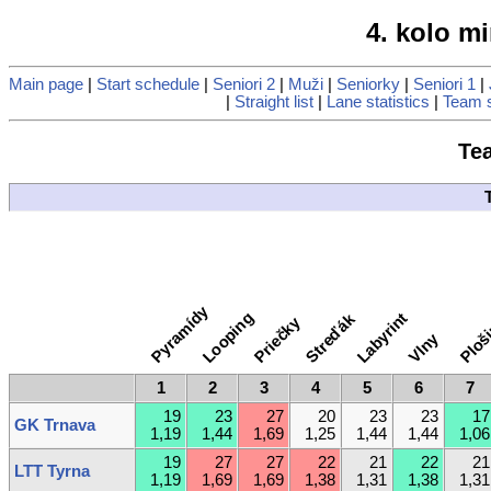
4. kolo mi
Main page
|
Start schedule
|
Seniori 2
|
Muži
|
Seniorky
|
Seniori 1
|
|
Straight list
|
Lane statistics
|
Team s
Tea
Pyramídy
Looping
Labyrint
Streďák
Priečky
Ploš
Vlny
1
2
3
4
5
6
7
19
23
27
20
23
23
17
GK Trnava
1,19
1,44
1,69
1,25
1,44
1,44
1,06
19
27
27
22
21
22
21
LTT Tyrna
1,19
1,69
1,69
1,38
1,31
1,38
1,31