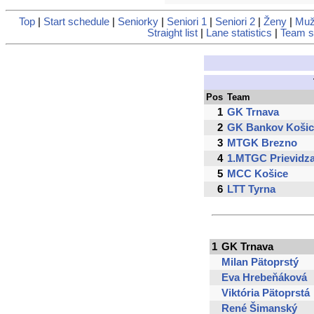
Top
|
Start schedule
|
Seniorky
|
Seniori 1
|
Seniori 2
|
Ženy
|
Muž
Straight list
|
Lane statistics
|
Team st
Pos
Team
1
GK Trnava
2
GK Bankov Košic
3
MTGK Brezno
4
1.MTGC Prievidz
5
MCC Košice
6
LTT Tyrna
1
GK Trnava
Milan Pätoprstý
Eva Hrebeňáková
Viktória Pätoprstá
René Šimanský