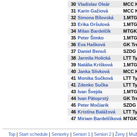
30
Vladislav Oleár
MCC K
31
Karin Gažiová
MCC K
32
Simona Bílovská
1.MTG
33
Erika Oršulová
1.MTG
34
Milan Bardelčík
MTGK 
35
Peter Šimko
1.MTG
36
Eva Hašková
GK Tr
37
Daniel Benuš
SZDG
38
Jarmila Holická
LTT T
39
Natália Krišková
1.MTG
40
Janka Slivková
MCC K
41
Monika Sučková
LTT T
41
Zdenko Sučka
LTT T
43
Ivan Švejda
1.MTG
44
Ivan Pätoprstý
GK Tr
45
Peter Močiarik
SZDG
46
Kristína Balážová
LTT T
47
Miriam Bardelčíková
MTGK 
Top
|
Start schedule
|
Seniorky
|
Seniori 1
|
Seniori 2
|
Ženy
|
Muž