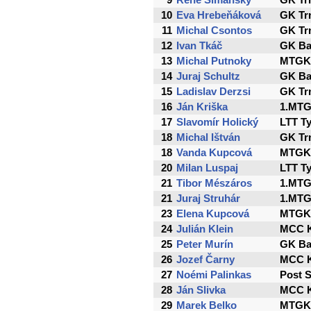
9
René Šimanský
GK Tr
10
Eva Hrebeňáková
GK Tr
11
Michal Csontos
GK Tr
12
Ivan Tkáč
GK Ba
13
Michal Putnoky
MTGK 
14
Juraj Schultz
GK Ba
15
Ladislav Derzsi
GK Tr
16
Ján Kriška
1.MTG
17
Slavomír Holický
LTT T
18
Michal Ištván
GK Tr
18
Vanda Kupcová
MTGK 
20
Milan Luspaj
LTT T
21
Tibor Mészáros
1.MTG
21
Juraj Struhár
1.MTG
23
Elena Kupcová
MTGK 
24
Julián Klein
MCC K
25
Peter Murín
GK Ba
26
Jozef Čarny
MCC K
27
Noémi Palinkas
Post 
28
Ján Slivka
MCC K
29
Marek Belko
MTGK 