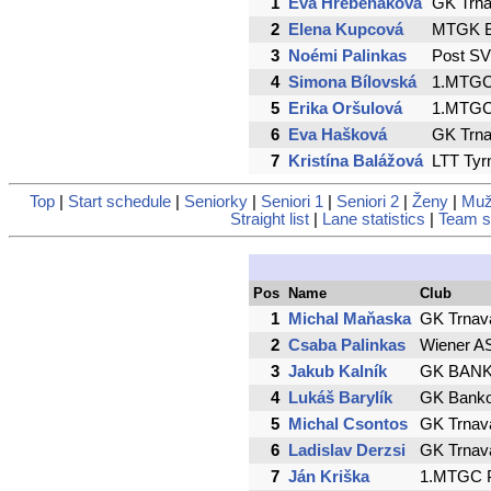
1
Eva Hrebeňáková
GK Trn
2
Elena Kupcová
MTGK B
3
Noémi Palinkas
Post SV
4
Simona Bílovská
1.MTGC 
5
Erika Oršulová
1.MTGC 
6
Eva Hašková
GK Trn
7
Kristína Balážová
LTT Tyr
Top
|
Start schedule
|
Seniorky
|
Seniori 1
|
Seniori 2
|
Ženy
|
Muž
Straight list
|
Lane statistics
|
Team st
Pos
Name
Club
1
Michal Maňaska
GK Trnav
2
Csaba Palinkas
Wiener A
3
Jakub Kalník
GK BAN
4
Lukáš Barylík
GK Banko
5
Michal Csontos
GK Trnav
6
Ladislav Derzsi
GK Trnav
7
Ján Kriška
1.MTGC P