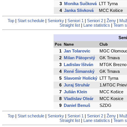
3
Monika Sučková
LTT Tyrna
4
Janka Slivková
MCC Košice
Top
|
Start schedule
|
Seniorky
|
Seniori 1
|
Seniori 2
|
Ženy
|
Muž
Straight list
|
Lane statistics
|
Team st
Seni
Pos
Name
Club
1
Jan Tolarovic
MGC Olomou
2
Milan Pätoprstý
GK Trnava
3
Ladislav Ištván
MTGK Brezno
4
René Šimanský
GK Trnava
5
Slavomír Holický
LTT Tyrna
6
Juraj Struhár
1.MTGC Priev
7
Julián Klein
MCC Košice
8
Vladislav Oleár
MCC Kosice
9
Daniel Benuš
SZDG
Top
|
Start schedule
|
Seniorky
|
Seniori 1
|
Seniori 2
|
Ženy
|
Muž
Straight list
|
Lane statistics
|
Team st