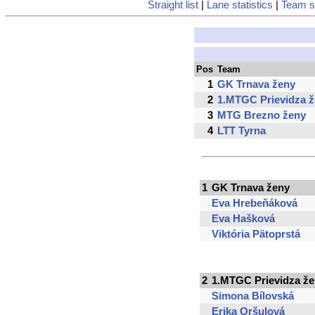
Straight list
|
Lane statistics
|
Team st
Pos
Team
1
GK Trnava ženy
2
1.MTGC Prievidza 
3
MTG Brezno ženy
4
LTT Tyrna
1
GK Trnava ženy
Eva Hrebeňáková
Eva Hašková
Viktória Pätoprstá
2
1.MTGC Prievidza ž
Simona Bílovská
Erika Oršulová