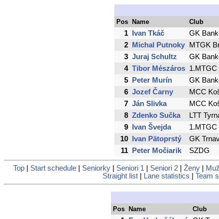
Pos
Name
Club
1
Ivan Tkáč
GK Bank
2
Michal Putnoky
MTGK Br
3
Juraj Schultz
GK Bank
4
Tibor Mészáros
1.MTGC P
5
Peter Murín
GK Bank
6
Jozef Čarny
MCC Koš
7
Ján Slivka
MCC Koš
8
Zdenko Sučka
LTT Tyrn
9
Ivan Švejda
1.MTGC P
10
Ivan Pätoprstý
GK Trna
11
Peter Močiarik
SZDG
Top
|
Start schedule
|
Seniorky
|
Seniori 1
|
Seniori 2
|
Ženy
|
Muž
Straight list
|
Lane statistics
|
Team st
Pos
Name
Club