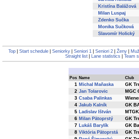
Kristína Balážová
Milan Luspaj
Zdenko Sučka
Monika Sučková
Slavomír Holický
Top
|
Start schedule
|
Seniorky
|
Seniori 1
|
Seniori 2
|
Ženy
|
Muž
Straight list
|
Lane statistics
|
Team st
Pos
Name
Club
1
Michal Maňaska
GK Tr
2
Jan Tolarovic
MGC 
3
Csaba Palinkas
Wiene
4
Jakub Kalník
GK B
5
Ladislav Ištván
MTGK 
6
Milan Pätoprstý
GK Tr
7
Lukáš Barylík
GK Ba
8
Viktória Pätoprstá
GK Tr