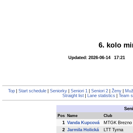
6. kolo mi
Updated: 2026-06-14 17:21
Top
|
Start schedule
|
Seniorky
|
Seniori 1
|
Seniori 2
|
Ženy
|
Muž
Straight list
|
Lane statistics
|
Team st
Sen
Pos
Name
Club
1
Vanda Kupcová
MTGK Brezno
2
Jarmila Holická
LTT Tyrna