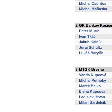
Michal Csontos
Michal Maňaska
2
GK Bankov Košice
Peter Murín
Ivan Tkáč
Jakub Kalník
Juraj Schultz
Lukáš Barylík
3
MTGK Brezno
Vanda Kupcová
Michal Putnoky
Marek Belko
Elena Kupcová
Ladislav Ištván
Milan Bardelčík