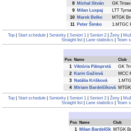
8
Michal Ištván
GK Trnav
9
Milan Luspaj
LTT Tyrn
10
Marek Belko
MTGK Br
11
Peter Šimko
1.MTGC P
Top
|
Start schedule
|
Seniorky
|
Seniori 1
|
Seniori 2
|
Ženy
|
Muž
Straight list
|
Lane statistics
|
Team st
Pos
Name
Club
1
Viktória Pätoprstá
GK Tr
2
Karin Gažiová
MCC K
3
Natália Krišková
1.MTG
4
Miriam Bardelčíková
MTGK 
Top
|
Start schedule
|
Seniorky
|
Seniori 1
|
Seniori 2
|
Ženy
|
Muž
Straight list
|
Lane statistics
|
Team st
Pos
Name
Club
1
Milan Bardelčík
MTGK Br