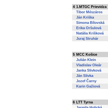
4
1.MTGC Prievidza
Tibor Mészáros
Ján Kriška
Simona Bílovská
Erika Oršulová
Natália Krišková
Juraj Struhár
5
MCC Košice
Julián Klein
Vladislav Oleár
Janka Slivková
Ján Slivka
Jozef Čarny
Karin Gažiová
6
LTT Tyrna
Jarmila Holická