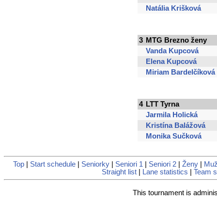
Natália Krišková
3
MTG Brezno ženy
Vanda Kupcová
Elena Kupcová
Miriam Bardelčíková
4
LTT Tyrna
Jarmila Holická
Kristína Balážová
Monika Sučková
Top
|
Start schedule
|
Seniorky
|
Seniori 1
|
Seniori 2
|
Ženy
|
Muž
Straight list
|
Lane statistics
|
Team st
This tournament is admini