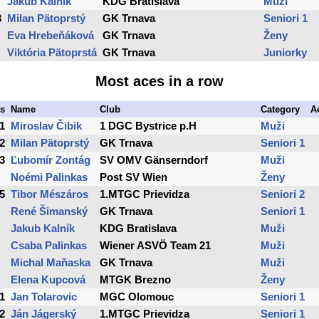
Jakub Kalník
KDG Bratislava
Muži
3
Milan Pätoprstý
GK Trnava
Seniori 1
Eva Hrebeňáková
GK Trnava
Ženy
Viktória Pätoprstá
GK Trnava
Juniorky
Most aces in a row
s
Name
Club
Category
A
1
Miroslav Čibik
1 DGC Bystrice p.H
Muži
2
Milan Pätoprstý
GK Trnava
Seniori 1
3
Ľubomír Zontág
SV OMV Gänserndorf
Muži
Noémi Palinkas
Post SV Wien
Ženy
5
Tibor Mészáros
1.MTGC Prievidza
Seniori 2
René Šimanský
GK Trnava
Seniori 1
Jakub Kalník
KDG Bratislava
Muži
Csaba Palinkas
Wiener ASVÖ Team 21
Muži
Michal Maňaska
GK Trnava
Muži
Elena Kupcová
MTGK Brezno
Ženy
1
Jan Tolarovic
MGC Olomouc
Seniori 1
2
Ján Jágerský
1.MTGC Prievidza
Seniori 1