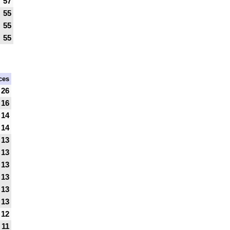
57
55
55
55
ces
26
16
14
14
13
13
13
13
13
13
12
11