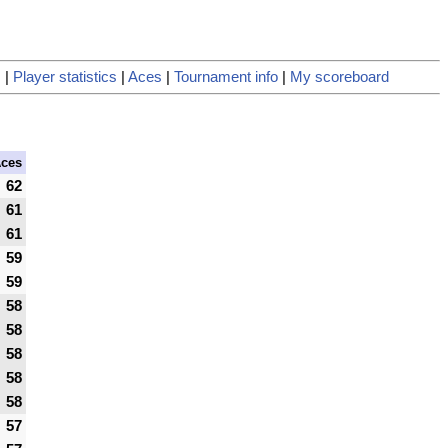
s
|
Player statistics
|
Aces
|
Tournament info
|
My scoreboard
ces
62
61
61
59
59
58
58
58
58
58
57