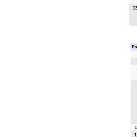
1
Po
1
1