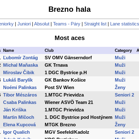
Brezno hala
eniorky
|
Juniori
|
Absolut
|
Teams - Páry
|
Straight list
|
Lane statistic
Most aces
s
Name
Club
Category
A
1
Ľubomír Zontág
SV OMV Gänserndorf
Muži
2
Michal Maňaska
GK Trnava
Muži
Miroslav Čibik
1 DGC Bystrice p.H
Muži
4
Lukáš Barylík
GK Bankov Košice
Muži
Noémi Palinkas
Post SV Wien
Ženy
6
Tibor Mészáros
1.MTGC Prievidza
Seniori 2
Csaba Palinkas
Wiener ASVÖ Team 21
Muži
Ján Kriška
1.MTGC Prievidza
Muži
Martin Mlčoch
1. DGC Bystrice pod Hostýnem
Muži
Elena Kupcová
MTGK Brezno
Ženy
1
Igor Qualich
MGV Seefeld/Kadolz
Seniori 2