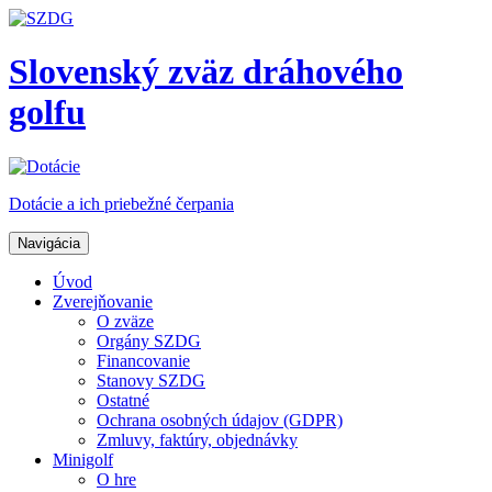
Slovenský zväz dráhového
golfu
Dotácie a ich priebežné čerpania
Navigácia
Úvod
Zverejňovanie
O zväze
Orgány SZDG
Financovanie
Stanovy SZDG
Ostatné
Ochrana osobných údajov (GDPR)
Zmluvy, faktúry, objednávky
Minigolf
O hre