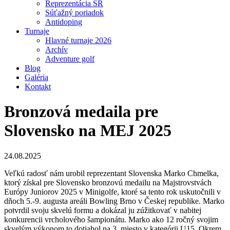
Reprezentácia SR
Súťažný poriadok
Antidoping
Turnaje
Hlavné turnaje 2026
Archív
Adventure golf
Blog
Galéria
Kontakt
Bronzová medaila pre
Slovensko na MEJ 2025
24.08.2025
Veľkú radosť nám urobil reprezentant Slovenska Marko Chmelka,
ktorý získal pre Slovensko bronzovú medailu na Majstrovstvách
Európy Juniorov 2025 v Minigolfe, ktoré sa tento rok uskutočnili v
dňoch 5.-9. augusta areáli Bowling Brno v Českej republike. Marko
potvrdil svoju skvelú formu a dokázal ju zúžitkovať v nabitej
konkurencii vrcholového šampionátu. Marko ako 12 ročný svojim
skvelým výkonom to dotiahol na 3. miesto v kategórii U15. Okrem