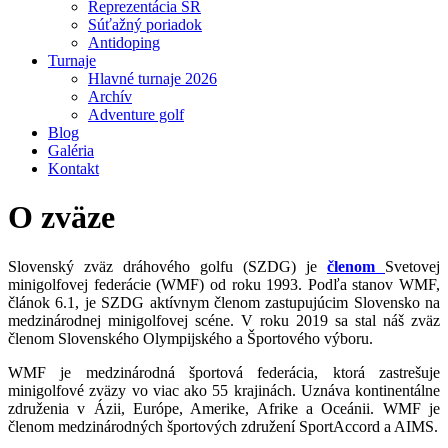
Reprezentácia SR
Súťažný poriadok
Antidoping
Turnaje
Hlavné turnaje 2026
Archív
Adventure golf
Blog
Galéria
Kontakt
O zväze
Slovenský zväz dráhového golfu (SZDG) je
členom
Svetovej
minigolfovej federácie (WMF) od roku 1993. Podľa stanov WMF,
článok 6.1, je SZDG aktívnym členom zastupujúcim Slovensko na
medzinárodnej minigolfovej scéne. V roku 2019 sa stal náš zväz
členom Slovenského Olympijského a Športového výboru.
WMF je medzinárodná športová federácia, ktorá zastrešuje
minigolfové zväzy vo viac ako 55 krajinách. Uznáva kontinentálne
združenia v Ázii, Európe, Amerike, Afrike a Oceánii. WMF je
členom medzinárodných športových združení SportAccord a AIMS.