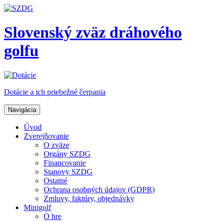
Slovenský zväz dráhového
golfu
Dotácie a ich priebežné čerpania
Navigácia
Úvod
Zverejňovanie
O zväze
Orgány SZDG
Financovanie
Stanovy SZDG
Ostatné
Ochrana osobných údajov (GDPR)
Zmluvy, faktúry, objednávky
Minigolf
O hre