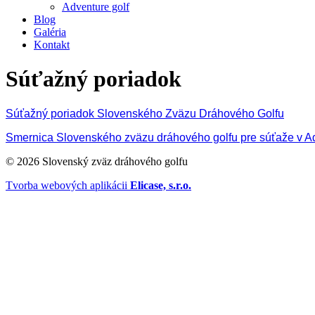
Adventure golf
Blog
Galéria
Kontakt
Súťažný poriadok
Súťažný poriadok Slovenského Zväzu Dráhového Golfu
Smernica Slovenského zväzu dráhového golfu pre súťaže v Ad
© 2026 Slovenský zväz dráhového golfu
Tvorba webových aplikácii
Elicase, s.r.o.