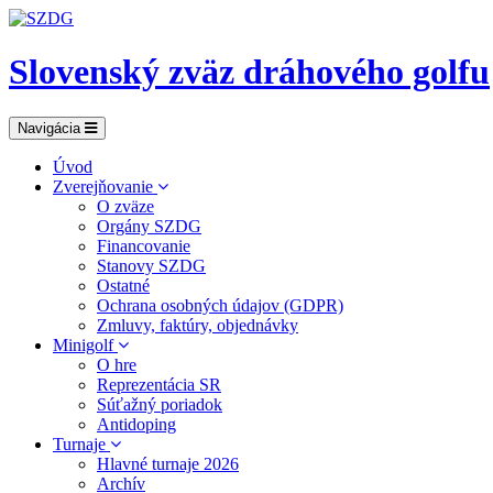
Slovenský zväz dráhového golfu
Navigácia
Úvod
Zverejňovanie
O zväze
Orgány SZDG
Financovanie
Stanovy SZDG
Ostatné
Ochrana osobných údajov (GDPR)
Zmluvy, faktúry, objednávky
Minigolf
O hre
Reprezentácia SR
Súťažný poriadok
Antidoping
Turnaje
Hlavné turnaje 2026
Archív