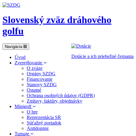
Slovenský zväz dráhového
golfu
Navigácia
Dotácie a ich priebežné čerpania
Úvod
Zverejňovanie
O zväze
Orgány SZDG
Financovanie
Stanovy SZDG
Ostatné
Ochrana osobných údajov (GDPR)
Zmluvy, faktúry, objednávky
Minigolf
O hre
Reprezentácia SR
Súťažný poriadok
Antidoping
Turnaje