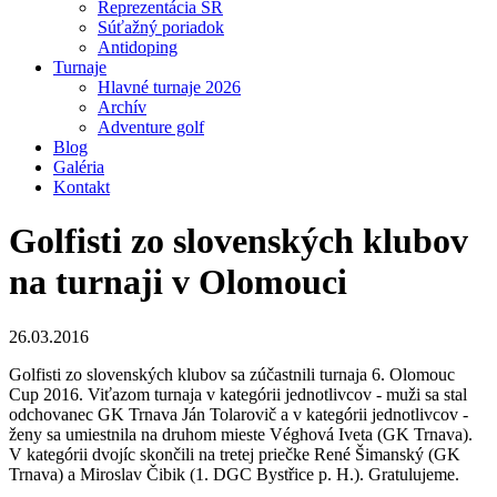
Reprezentácia SR
Súťažný poriadok
Antidoping
Turnaje
Hlavné turnaje 2026
Archív
Adventure golf
Blog
Galéria
Kontakt
Golfisti zo slovenských klubov
na turnaji v Olomouci
26.03.2016
Golfisti zo slovenských klubov sa zúčastnili turnaja 6. Olomouc
Cup 2016. Viťazom turnaja v kategórii jednotlivcov - muži sa stal
odchovanec GK Trnava Ján Tolarovič a v kategórii jednotlivcov -
ženy sa umiestnila na druhom mieste Véghová Iveta (GK Trnava).
V kategórii dvojíc skončili na tretej priečke René Šimanský (GK
Trnava) a Miroslav Čibik (1. DGC Bystřice p. H.). Gratulujeme.