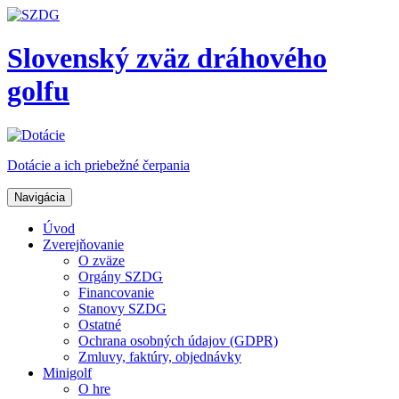
Slovenský zväz dráhového
golfu
Dotácie a ich priebežné čerpania
Navigácia
Úvod
Zverejňovanie
O zväze
Orgány SZDG
Financovanie
Stanovy SZDG
Ostatné
Ochrana osobných údajov (GDPR)
Zmluvy, faktúry, objednávky
Minigolf
O hre