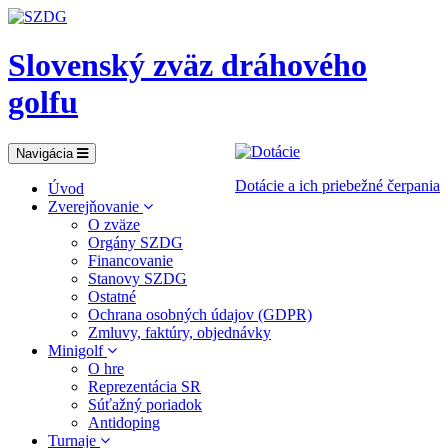
Slovenský zväz dráhového
golfu
Navigácia
Dotácie a ich priebežné čerpania
Úvod
Zverejňovanie
O zväze
Orgány SZDG
Financovanie
Stanovy SZDG
Ostatné
Ochrana osobných údajov (GDPR)
Zmluvy, faktúry, objednávky
Minigolf
O hre
Reprezentácia SR
Súťažný poriadok
Antidoping
Turnaje