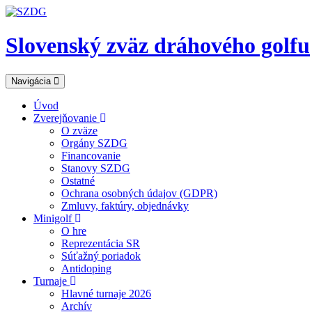
Slovenský zväz dráhového golfu
Navigácia
Úvod
Zverejňovanie
O zväze
Orgány SZDG
Financovanie
Stanovy SZDG
Ostatné
Ochrana osobných údajov (GDPR)
Zmluvy, faktúry, objednávky
Minigolf
O hre
Reprezentácia SR
Súťažný poriadok
Antidoping
Turnaje
Hlavné turnaje 2026
Archív