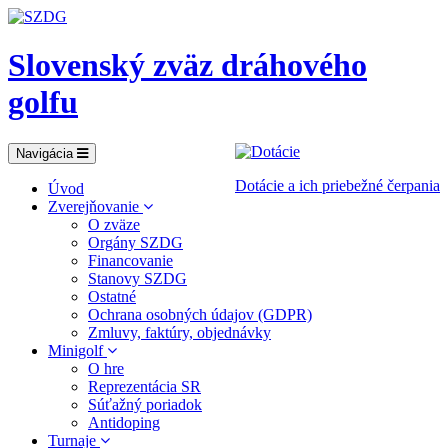
Slovenský zväz dráhového
golfu
Navigácia
Dotácie a ich priebežné čerpania
Úvod
Zverejňovanie
O zväze
Orgány SZDG
Financovanie
Stanovy SZDG
Ostatné
Ochrana osobných údajov (GDPR)
Zmluvy, faktúry, objednávky
Minigolf
O hre
Reprezentácia SR
Súťažný poriadok
Antidoping
Turnaje