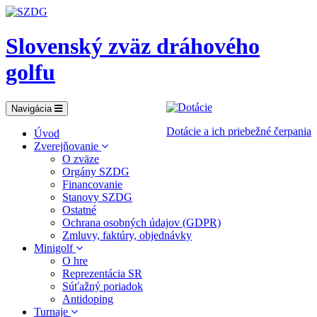
Slovenský zväz dráhového
golfu
Navigácia
Dotácie a ich priebežné čerpania
Úvod
Zverejňovanie
O zväze
Orgány SZDG
Financovanie
Stanovy SZDG
Ostatné
Ochrana osobných údajov (GDPR)
Zmluvy, faktúry, objednávky
Minigolf
O hre
Reprezentácia SR
Súťažný poriadok
Antidoping
Turnaje