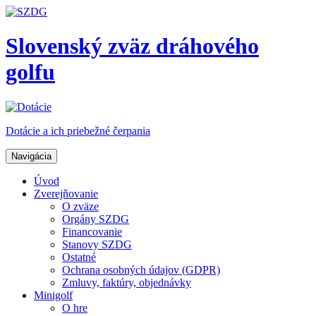
Slovenský zväz dráhového
golfu
Dotácie a ich priebežné čerpania
Navigácia
Úvod
Zverejňovanie
O zväze
Orgány SZDG
Financovanie
Stanovy SZDG
Ostatné
Ochrana osobných údajov (GDPR)
Zmluvy, faktúry, objednávky
Minigolf
O hre